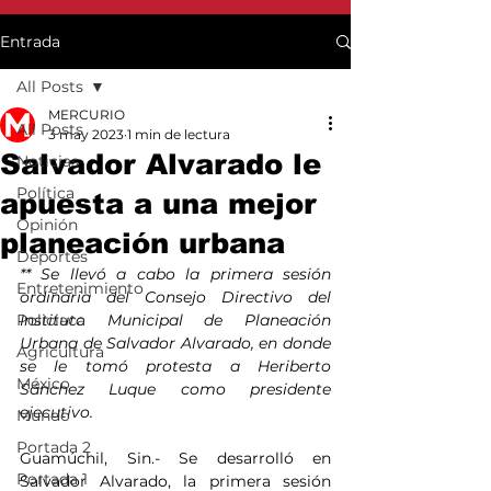
Entrada
All Posts
MERCURIO
All Posts
3 may 2023
1 min de lectura
Salvador Alvarado le
Noticias
Política
apuesta a una mejor
Opinión
planeación urbana
Deportes
** Se llevó a cabo la primera sesión 
Entretenimiento
ordinaria del Consejo Directivo del 
Policiaca
Instituto Municipal de Planeación 
Urbana de Salvador Alvarado, en donde 
Agricultura
se le tomó protesta a Heriberto 
México
Sánchez Luque como presidente 
ejecutivo.
Mundo
Portada 2
Guamúchil, Sin.- Se desarrolló en 
Portada 1
Salvador Alvarado, la primera sesión 