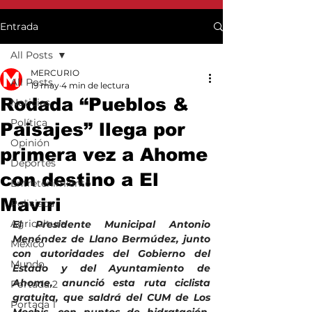
Entrada
All Posts
MERCURIO
All Posts
19 may
4 min de lectura
Rodada “Pueblos &
Noticias
Política
Paisajes” llega por
Opinión
primera vez a Ahome
Deportes
con destino a El
Entretenimiento
Maviri
Policiaca
Agricultura
El Presidente Municipal Antonio 
Menéndez de Llano Bermúdez, junto 
México
con autoridades del Gobierno del 
Mundo
Estado y del Ayuntamiento de 
Ahome, anunció esta ruta ciclista 
Portada 2
gratuita, que saldrá del CUM de Los 
Portada 1