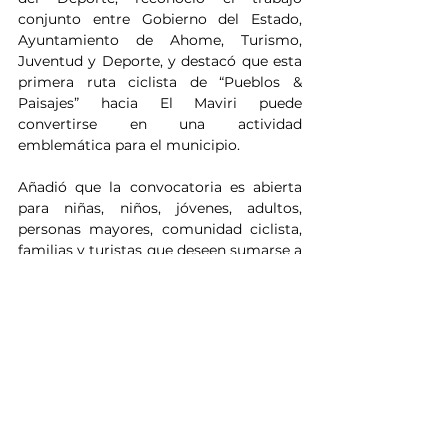
conjunto entre Gobierno del Estado, 
Ayuntamiento de Ahome, Turismo, 
Juventud y Deporte, y destacó que esta 
primera ruta ciclista de “Pueblos & 
Paisajes” hacia El Maviri puede 
convertirse en una actividad 
emblemática para el municipio.
Añadió que la convocatoria es abierta 
para niñas, niños, jóvenes, adultos, 
personas mayores, comunidad ciclista, 
familias y turistas que deseen sumarse a 
esta experiencia deportiva y recreativa.
En materia de seguridad vial, Luis 
Giovanny Villegas Achoy, Director de 
Tránsito Municipal, informó que se 
aplicarán medidas especiales durante el 
paso del contingente ciclista, 
principalmente en puntos de mayor 
circulación, como el tramo de la “Y”, 