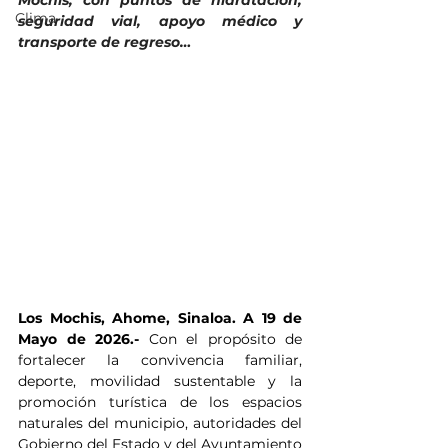
Mochis, con puntos de hidratación, 
Clima
seguridad vial, apoyo médico y 
transporte de regreso…
Los Mochis, Ahome, Sinaloa. A 19 de 
Mayo de 2026.- 
Con el propósito de 
fortalecer la convivencia familiar, 
deporte, movilidad sustentable y la 
promoción turística de los espacios 
naturales del municipio, autoridades del 
Gobierno del Estado y del Ayuntamiento 