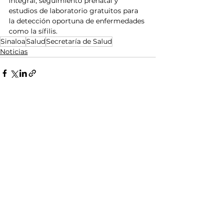
integral, seguimiento prenatal y 
estudios de laboratorio gratuitos para 
la detección oportuna de enfermedades 
como la sífilis.
Sinaloa
Salud
Secretaría de Salud
Noticias
Ver todo
Entradas relacionadas