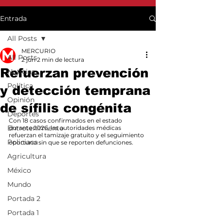
Entrada
All Posts
MERCURIO
All Posts
2 jun
2 min de lectura
Refuerzan prevención
Noticias
Política
y detección temprana
Opinión
de sífilis congénita
Deportes
Con 18 casos confirmados en el estado 
Entretenimiento
durante 2026, las autoridades médicas 
refuerzan el tamizaje gratuito y el seguimiento 
Policiaca
oportuno sin que se reporten defunciones.
Agricultura
México
Mundo
Portada 2
Portada 1