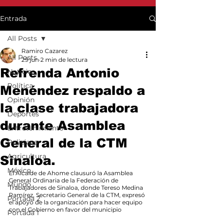
Entrada
All Posts
Ramiro Cazarez
All Posts
29 jun
2 min de lectura
Refrenda Antonio
Noticias
Política
Menéndez respaldo a
Opinión
la clase trabajadora
Deportes
durante Asamblea
Entretenimiento
General de la CTM
Policiaca
Agricultura
Sinaloa.
México
El Alcalde de Ahome clausuró la Asamblea 
General Ordinaria de la Federación de 
Mundo
Trabajadores de Sinaloa, donde Tereso Medina 
Ramírez, Secretario General de la CTM, expresó 
Portada 2
el apoyo de la organización para hacer equipo 
con el Gobierno en favor del municipio
Portada 1