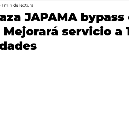
r
1 min de lectura
Mundo
Portada 2
Portada 1
Clima
aza JAPAMA bypass 
 Mejorará servicio a 
dades