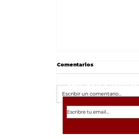
Comentarios
Suscríbete a nuestras 
Escribir un comentario...
Desmantelan refugio
canino en Tulipanes
tras robo; el lugar
arrastraba la sombra de