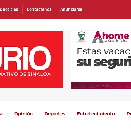
s noticias
Contáctenos
Anunciarse
ca
Opinión
Deportes
Entretenimiento
P