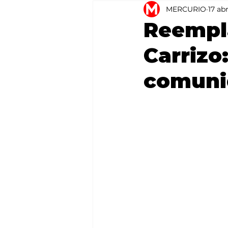
MERCURIO
17 ab
Agricultura
México
Reempl
Carrizo:
comuni