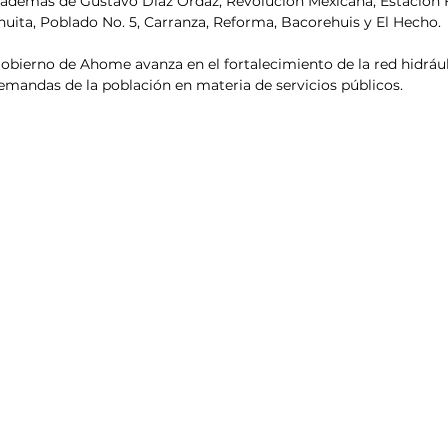
 además de Gustavo Díaz Ordaz, Revolución Mexicana, Estación F
uita, Poblado No. 5, Carranza, Reforma, Bacorehuis y El Hecho.
Gobierno de Ahome avanza en el fortalecimiento de la red hidrául
demandas de la población en materia de servicios públicos.