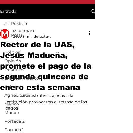
Entrada
All Posts
MERCURIO
All Posts
3 feb
3 min de lectura
Rector de la UAS,
Noticias
Política
Jesús Madueña,
Opinión
promete el pago de la
Deportes
segunda quincena de
Entretenimiento
enero esta semana
Policiaca
Agricultura
Fallas administrativas ajenas a la 
institución provocaron el retraso de los 
México
pagos
Mundo
Portada 2
Portada 1