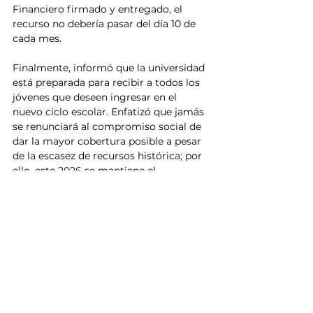
Financiero firmado y entregado, el 
recurso no debería pasar del día 10 de 
cada mes.
Finalmente, informó que la universidad 
está preparada para recibir a todos los 
jóvenes que deseen ingresar en el 
nuevo ciclo escolar. Enfatizó que jamás 
se renunciará al compromiso social de 
dar la mayor cobertura posible a pesar 
de la escasez de recursos histórica; por 
ello, este 2026 se mantiene el 
compromiso de cobertura universal, 
con excepción de las carreras de 
Médico General y Odontología.
UAS
Universidad Autónoma de Sinaloa
Jesús Madueña
Gobierno Federal
Noticias