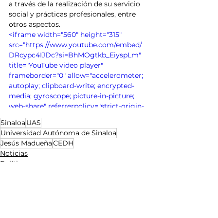
a través de la realización de su servicio 
social y prácticas profesionales, entre 
otros aspectos.
<iframe width="560" height="315" 
src="https://www.youtube.com/embed/
DRcypc4IJDc?si=BhMOgtkb_EiyspLm" 
title="YouTube video player" 
frameborder="0" allow="accelerometer; 
autoplay; clipboard-write; encrypted-
media; gyroscope; picture-in-picture; 
web-share" referrerpolicy="strict-origin-
when-cross-origin" allowfullscreen>
Sinaloa
UAS
</iframe>
Universidad Autónoma de Sinaloa
Jesús Madueña
CEDH
Noticias
Política