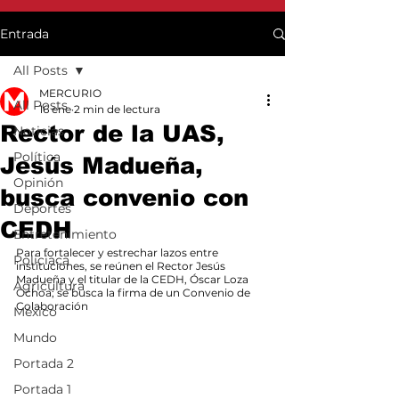
Entrada
All Posts
MERCURIO
All Posts
16 ene
2 min de lectura
Rector de la UAS,
Noticias
Política
Jesús Madueña,
Opinión
busca convenio con
Deportes
CEDH
Entretenimiento
Para fortalecer y estrechar lazos entre 
Policiaca
instituciones, se reúnen el Rector Jesús 
Madueña y el titular de la CEDH, Óscar Loza 
Agricultura
Ochoa; se busca la firma de un Convenio de 
Colaboración
México
Mundo
Portada 2
Portada 1