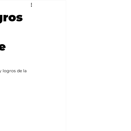
gros
e
 logros de la 