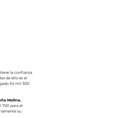
iene la confianza 
a de ello es el 
egado 54 mil 300 
ña Molina,
l 700 para el 
riamente su 