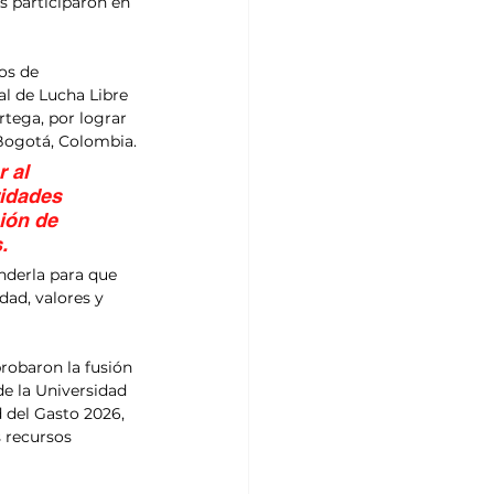
s participaron en 
os de 
al de Lucha Libre 
rtega, por lograr 
Bogotá, Colombia.
 al 
ridades 
ión de 
.
nderla para que 
dad, valores y 
robaron la fusión 
e la Universidad 
 del Gasto 2026, 
s recursos 