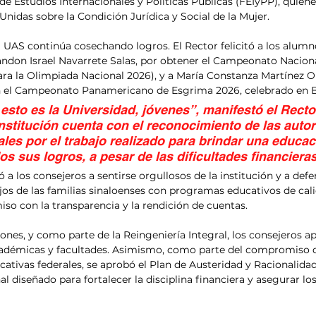
de Estudios Internacionales y Políticas Públicas (FEIyPP), quiene
Unidas sobre la Condición Jurídica y Social de la Mujer.
a UAS continúa cosechando logros. El Rector felicitó a los alumn
randon Israel Navarrete Salas, por obtener el Campeonato Nacion
para la Olimpiada Nacional 2026), y a María Constanza Martínez O
n el Campeonato Panamericano de Esgrima 2026, celebrado en 
esto es la Universidad, jóvenes”, manifestó el Rector
institución cuenta con el reconocimiento de las auto
ales por el trabajo realizado para brindar una educac
os sus logros, a pesar de las dificultades financieras
a los consejeros a sentirse orgullosos de la institución y a defe
jos de las familias sinaloenses con programas educativos de cali
o con la transparencia y la rendición de cuentas.
ones, y como parte de la Reingeniería Integral, los consejeros ap
adémicas y facultades. Asimismo, como parte del compromiso d
cativas federales, se aprobó el Plan de Austeridad y Racionalidad
l diseñado para fortalecer la disciplina financiera y asegurar lo