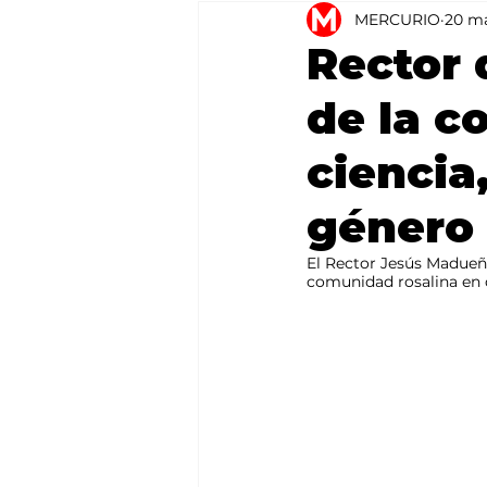
MERCURIO
20 m
Agricultura
México
Rector 
de la c
ciencia
género
El Rector Jesús Madueña
comunidad rosalina en 