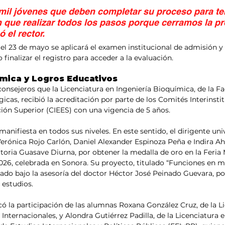
mil jóvenes que deben completar su proceso para te
 que realizar todos los pasos porque cerramos la p
 el rector.
l 23 de mayo se aplicará el examen institucional de admisión y 
 finalizar el registro para acceder a la evaluación.
mica y Logros Educativos
consejeros que la Licenciatura en Ingeniería Bioquímica, de la Fa
cas, recibió la acreditación por parte de los Comités Interinstit
ión Superior (CIEES) con una vigencia de 5 años.
manifiesta en todos sus niveles. En este sentido, el dirigente unive
 Verónica Rojo Carlón, Daniel Alexander Espinoza Peña e Indira 
oria Guasave Diurna, por obtener la medalla de oro en la Feria
2026, celebrada en Sonora. Su proyecto, titulado “Funciones en m
llado bajo la asesoría del doctor Héctor José Peinado Guevara, po
 estudios.
ó la participación de las alumnas Roxana González Cruz, de la Li
nternacionales, y Alondra Gutiérrez Padilla, de la Licenciatura e