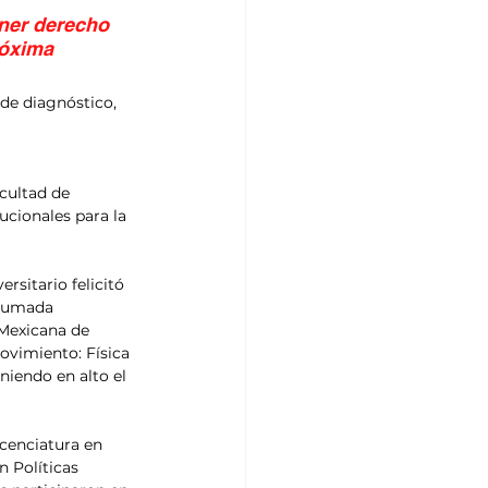
ner derecho 
róxima 
de diagnóstico, 
cultad de 
ucionales para la 
rsitario felicitó 
Ahumada 
 Mexicana de 
ovimiento: Física 
niendo en alto el 
cenciatura en 
n Políticas 