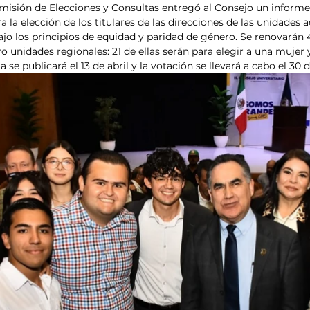
omisión de Elecciones y Consultas entregó al Consejo un informe
 la elección de los titulares de las direcciones de las unidades
ajo los principios de equidad y paridad de género. Se renovarán 
o unidades regionales: 21 de ellas serán para elegir a una mujer 
se publicará el 13 de abril y la votación se llevará a cabo el 30