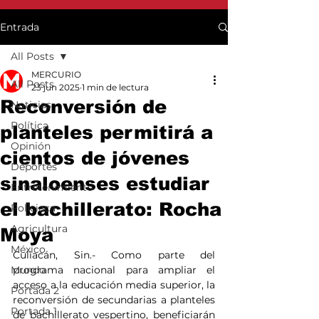
Entrada
All Posts
MERCURIO
All Posts
23 jun 2025
1 min de lectura
Reconversión de
Noticias
Política
planteles permitirá a
Opinión
cientos de jóvenes
Deportes
sinaloenses estudiar
Entretenimiento
el bachillerato: Rocha
Policiaca
Agricultura
Moya
México
Culiacán, Sin.- Como parte del 
Mundo
programa nacional para ampliar el 
acceso a la educación media superior, la 
Portada 2
reconversión de secundarias a planteles 
Portada 1
de bachillerato vespertino, beneficiarán 