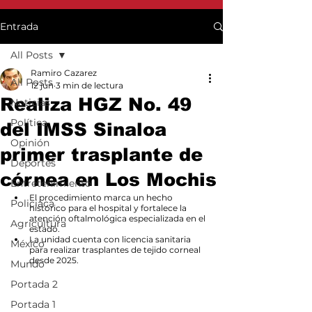
Entrada
All Posts
Ramiro Cazarez
All Posts
12 jun
3 min de lectura
Realiza HGZ No. 49
Noticias
Política
del IMSS Sinaloa
Opinión
primer trasplante de
Deportes
córnea en Los Mochis
Entretenimiento
El procedimiento marca un hecho 
Policiaca
histórico para el hospital y fortalece la 
atención oftalmológica especializada en el 
Agricultura
estado.
La unidad cuenta con licencia sanitaria 
México
para realizar trasplantes de tejido corneal 
desde 2025.
Mundo
Portada 2
Portada 1