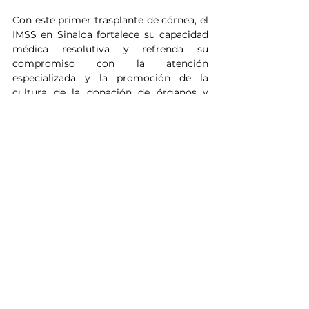
Con este primer trasplante de córnea, el 
IMSS en Sinaloa fortalece su capacidad 
médica resolutiva y refrenda su 
compromiso con la atención 
especializada y la promoción de la 
cultura de la donación de órganos y 
tejidos en beneficio de la población 
derechohabiente.
Sinaloa
Los Mochis
Salud
IMSS
Noticias