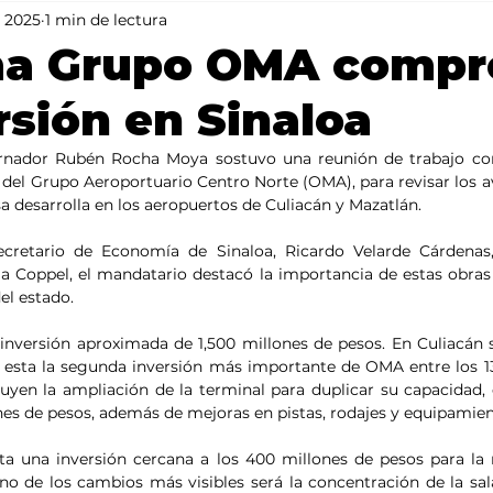
n 2025
1 min de lectura
Mundo
Portada 2
Portada 1
Clima
ma Grupo OMA compr
rsión en Sinaloa
bernador Rubén Rocha Moya sostuvo una reunión de trabajo co
l del Grupo Aeroportuario Centro Norte (OMA), para revisar los a
a desarrolla en los aeropuertos de Culiacán y Mazatlán.
retario de Economía de Sinaloa, Ricardo Velarde Cárdenas,
la Coppel, el mandatario destacó la importancia de estas obras p
el estado.
inversión aproximada de 1,500 millones de pesos. En Culiacán 
o esta la segunda inversión más importante de OMA entre los 1
luyen la ampliación de la terminal para duplicar su capacidad, 
nes de pesos, además de mejoras en pistas, rodajes y equipamien
ta una inversión cercana a los 400 millones de pesos para la
no de los cambios más visibles será la concentración de la sal