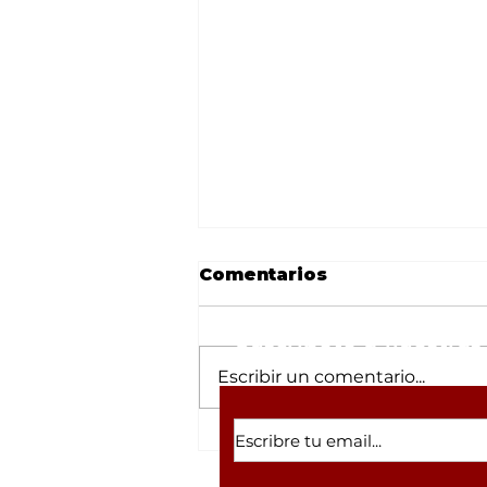
Comentarios
Suscríbete a nuestras 
Escribir un comentario...
Desmantelan refugio
canino en Tulipanes