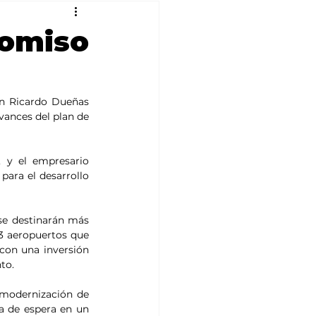
omiso
n Ricardo Dueñas 
vances del plan de 
 y el empresario 
ara el desarrollo 
se destinarán más 
3 aeropuertos que 
con una inversión 
to.
 modernización de 
a de espera en un 