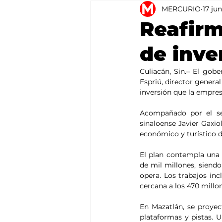
MERCURIO
17 ju
Agricultura
México
Reafir
de inve
Culiacán, Sin.– El go
Espriú, director genera
inversión que la empres
Acompañado por el sec
sinaloense Javier Gaxio
económico y turístico d
El plan contempla una 
de mil millones, siend
opera. Los trabajos inc
cercana a los 470 millo
En Mazatlán, se proyec
plataformas y pistas. U