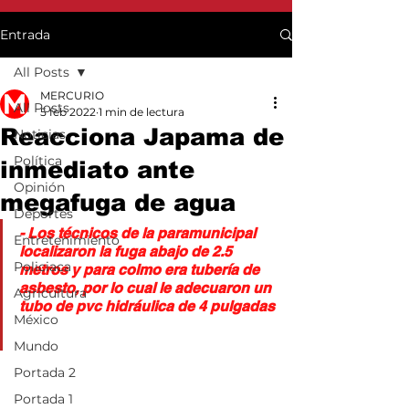
Entrada
All Posts
MERCURIO
All Posts
5 feb 2022
1 min de lectura
Reacciona Japama de
Noticias
Política
inmediato ante
Opinión
megafuga de agua
Deportes
- Los técnicos de la paramunicipal 
Entretenimiento
localizaron la fuga abajo de 2.5 
Policiaca
metros y para colmo era tubería de 
asbesto, por lo cual le adecuaron un 
Agricultura
tubo de pvc hidráulica de 4 pulgadas
México
Mundo
Portada 2
Portada 1