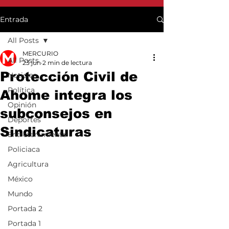
Entrada
All Posts
MERCURIO
All Posts
23 jun
2 min de lectura
Protección Civil de
Noticias
Política
Ahome integra los
Opinión
subconsejos en
Deportes
Sindicaturas
Entretenimiento
Policiaca
Agricultura
México
Mundo
Portada 2
Portada 1