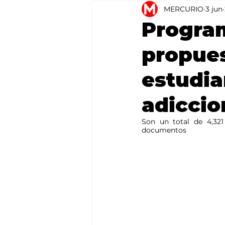
MERCURIO
3 jun
Agricultura
México
Progra
propues
estudia
adiccio
Son un total de 4,321
documentos