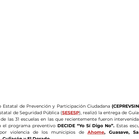
ro Estatal de Prevención y Participación Ciudadana 
(CEPREVSI
statal de Seguridad Pública (
SESESP
), realizó la entrega de Guía
de las 31 escuelas en las que recientemente fueron intervenidas
n el programa preventivo 
DECIDE “Yo Sí Digo No”. 
Estas escu
por violencia de los municipios de 
Ahome
, Guasave, Sal
 Culiacán y El Dorado. 