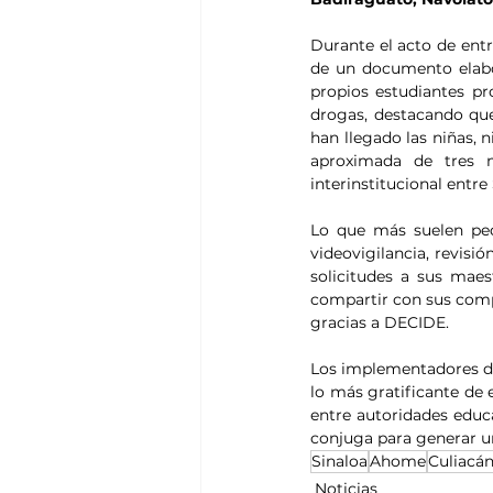
Durante el acto de entre
de un documento elabor
propios estudiantes pr
drogas, destacando que
han llegado las niñas, 
aproximada de tres m
interinstitucional entr
Lo que más suelen pedi
videovigilancia, revis
solicitudes a sus maes
compartir con sus comp
gracias a DECIDE. 
Los implementadores de
lo más gratificante de e
entre autoridades educa
conjuga para generar un
Sinaloa
Ahome
Culiacá
Noticias