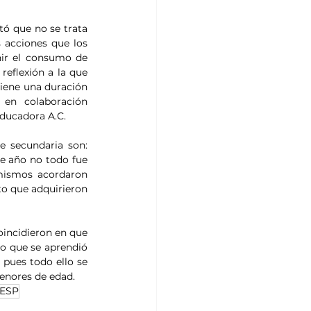
tó que no se trata 
 acciones que los 
nir el consumo de 
eflexión a la que 
iene una duración 
en colaboración 
Educadora A.C. 
e secundaria son: 
e año no todo fue 
 mismos acordaron 
o que adquirieron 
incidieron en que 
lo que se aprendió 
pues todo ello se 
menores de edad.
ESP