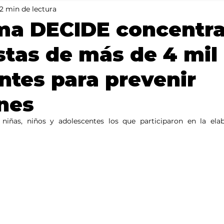
2 min de lectura
Mundo
Portada 2
Portada 1
Clima
ma DECIDE concentr
tas de más de 4 mil
ntes para prevenir
nes
 niñas, niños y adolescentes los que participaron en la elab