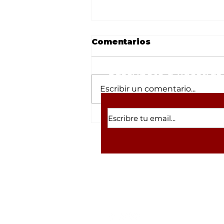
Comentarios
Suscríbete a nuestras 
Escribir un comentario...
Desmantelan refugio
canino en Tulipanes
tras robo; el lugar
arrastraba la sombra de
un megafraude con
criptomonedas