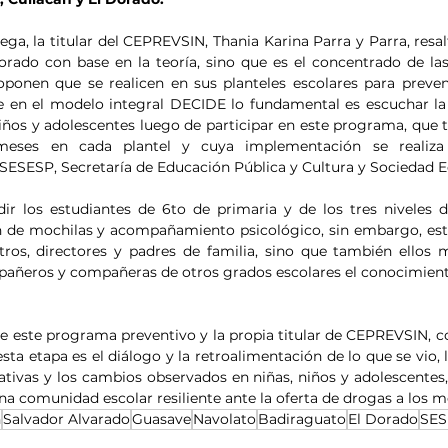
ga, la titular del CEPREVSIN, Thania Karina Parra y Parra, resal
ado con base en la teoría, sino que es el concentrado de las
oponen que se realicen en sus planteles escolares para preve
 en el modelo integral DECIDE lo fundamental es escuchar la r
niños y adolescentes luego de participar en este programa, que t
eses en cada plantel y cuya implementación se realiza 
e SESESP, Secretaría de Educación Pública y Cultura y Sociedad 
r los estudiantes de 6to de primaria y de los tres niveles d
ión de mochilas y acompañamiento psicológico, sin embargo, est
tros, directores y padres de familia, sino que también ellos
añeros y compañeras de otros grados escolares el conocimient
 este programa preventivo y la propia titular de CEPREVSIN, co
sta etapa es el diálogo y la retroalimentación de lo que se vio, 
tivas y los cambios observados en niñas, niños y adolescentes, 
a comunidad escolar resiliente ante la oferta de drogas a los 
n
Salvador Alvarado
Guasave
Navolato
Badiraguato
El Dorado
SES