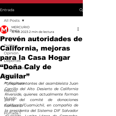
Entrada
All Posts
MERCURIO
All Posts
16 feb 2023
2 min de lectura
Prevén autoridades de
Noticias
Política
California, mejoras
Opinión
para la Casa Hogar
Deportes
“Doña Caly de
Entretenimiento
Aguilar”
Policiaca
Agricultura
** Representantes del asambleísta Juan 
Carrillo del Alto Desierto de California 
México
Riverside, quienes actualmente forman 
Mundo
parte del comité de donaciones 
California/Guamúchil, en compañía de 
Portada 2
la presidenta del Sistema DIF Salvador 
Portada 1