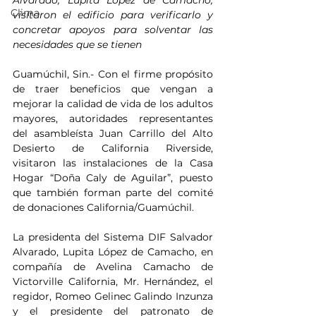
Alvarado, Lupita López de Camacho, 
Clima
visitaron el edificio para verificarlo y 
concretar apoyos para solventar las 
necesidades que se tienen
Guamúchil, Sin.- Con el firme propósito 
de traer beneficios que vengan a 
mejorar la calidad de vida de los adultos 
mayores, autoridades representantes 
del asambleísta Juan Carrillo del Alto 
Desierto de California Riverside, 
visitaron las instalaciones de la Casa 
Hogar “Doña Caly de Aguilar”, puesto 
que también forman parte del comité 
de donaciones California/Guamúchil.
La presidenta del Sistema DIF Salvador 
Alvarado, Lupita López de Camacho, en 
compañía de Avelina Camacho de 
Victorville California, Mr. Hernández, el 
regidor, Romeo Gelinec Galindo Inzunza 
y el presidente del patronato de 