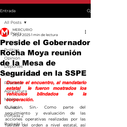
Entrada
All Posts
MERCURIO
All Posts
26 jul 2025
1 min de lectura
Preside el Gobernador
Noticias
Política
Rocha Moya reunión
Opinión
de la Mesa de
Deportes
Seguridad en la SSPE
Entretenimiento
Durante el encuentro, al mandatario 
Policiaca
estatal  le fueron mostrados los 
Agricultura
vehículos blindados de la 
México
corporación.
Culiacán, Sin.- Como parte del 
Mundo
seguimiento y evaluación de las 
Portada 2
acciones operativas realizadas por las 
Portada 1
fuerzas del orden a nivel estatal, así 