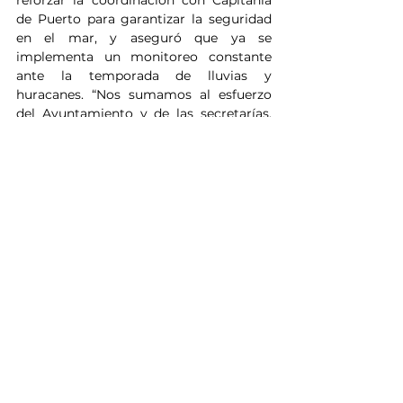
reforzar la coordinación con Capitanía 
de Puerto para garantizar la seguridad 
en el mar, y aseguró que ya se 
implementa un monitoreo constante 
ante la temporada de lluvias y 
huracanes. “Nos sumamos al esfuerzo 
del Ayuntamiento y de las secretarías, 
brindando seguridad y las 
recomendaciones pertinentes a los 
participantes”, expresó.
Noticias
Ver todo
Entradas relacionadas