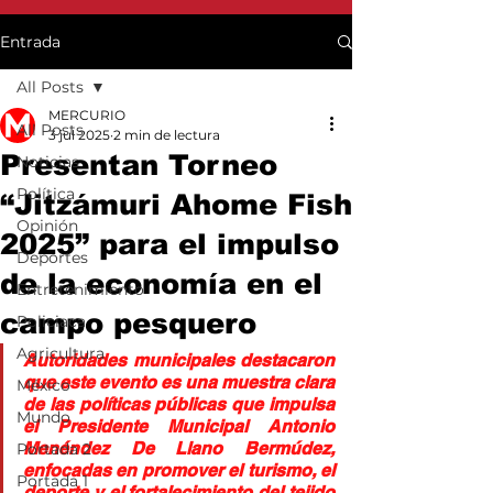
Entrada
All Posts
MERCURIO
All Posts
3 jul 2025
2 min de lectura
Presentan Torneo
Noticias
Política
“Jitzámuri Ahome Fish
Opinión
2025” para el impulso
Deportes
de la economía en el
Entretenimiento
campo pesquero
Policiaca
Agricultura
Autoridades municipales destacaron 
que este evento es una muestra clara 
México
de las políticas públicas que impulsa 
Mundo
el Presidente Municipal Antonio 
Menéndez De Llano Bermúdez, 
Portada 2
enfocadas en promover el turismo, el 
Portada 1
deporte y el fortalecimiento del tejido 