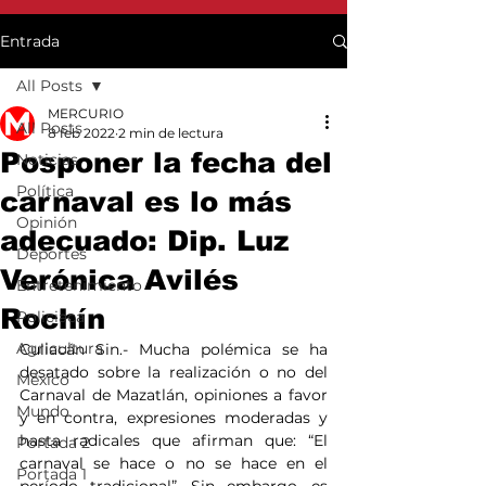
Entrada
All Posts
MERCURIO
All Posts
8 feb 2022
2 min de lectura
Posponer la fecha del
Noticias
Política
carnaval es lo más
Opinión
adecuado: Dip. Luz
Deportes
Verónica Avilés
Entretenimiento
Rochín
Policiaca
Agricultura
Culiacán Sin.- Mucha polémica se ha 
desatado sobre la realización o no del 
México
Carnaval de Mazatlán, opiniones a favor 
Mundo
y en contra, expresiones moderadas y 
hasta radicales que afirman que: “El 
Portada 2
carnaval se hace o no se hace en el 
Portada 1