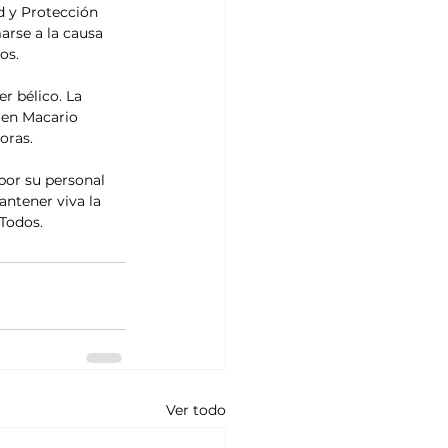
d y Protección 
arse a la causa 
os.
r bélico. La 
 en Macario 
oras.
por su personal 
ntener viva la 
Todos.
Ver todo