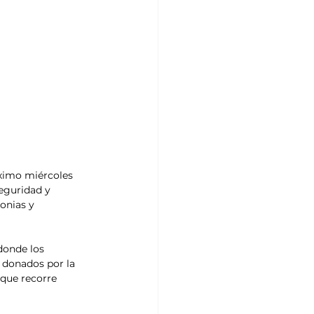
óximo miércoles 
eguridad y 
onias y 
donde los 
 donados por la 
que recorre 