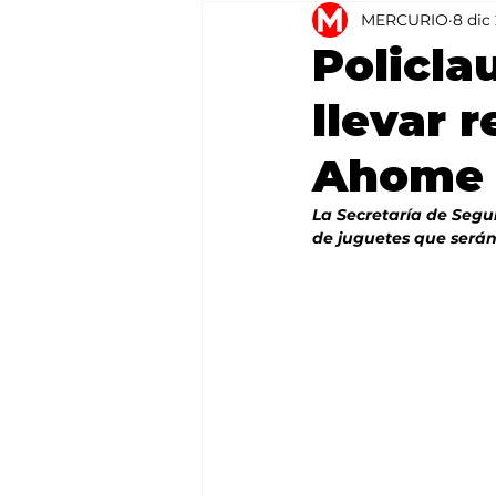
MERCURIO
8 dic
Agricultura
México
Policla
llevar 
Ahome
La Secretaría de Segu
de juguetes que serán