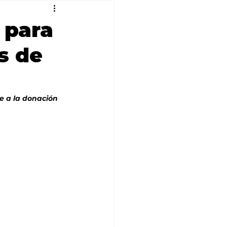
 para
s de
e a la donación 