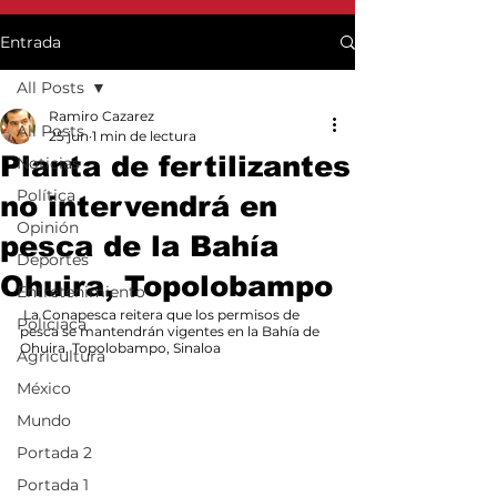
Entrada
All Posts
Ramiro Cazarez
All Posts
25 jun
1 min de lectura
Planta de fertilizantes
Noticias
Política
no intervendrá en
Opinión
pesca de la Bahía
Deportes
Ohuira, Topolobampo
Entretenimiento
 La Conapesca reitera que los permisos de 
Policiaca
pesca se mantendrán vigentes en la Bahía de 
Ohuira, Topolobampo, Sinaloa
Agricultura
México
Mundo
Portada 2
Portada 1