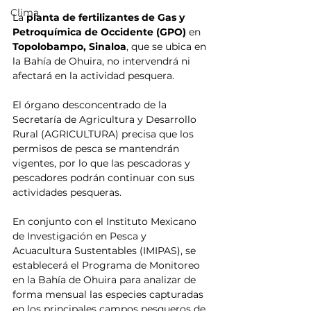
Clima
La
 planta de fertilizantes de Gas y 
Petroquímica de Occidente (GPO) 
en
Topolobampo, Sinaloa
, que se ubica en 
la Bahía de Ohuira, no intervendrá ni 
afectará en la actividad pesquera.
El órgano desconcentrado de la 
Secretaría de Agricultura y Desarrollo 
Rural (AGRICULTURA) precisa que los 
permisos de pesca se mantendrán 
vigentes, por lo que las pescadoras y 
pescadores podrán continuar con sus 
actividades pesqueras. 
En conjunto con el Instituto Mexicano 
de Investigación en Pesca y 
Acuacultura Sustentables (IMIPAS), se 
establecerá el Programa de Monitoreo 
en la Bahía de Ohuira para analizar de 
forma mensual las especies capturadas 
en los principales campos pesqueros de 