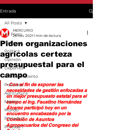
Entrada
All Posts
MERCURIO
All Posts
26 nov 2021
1 min de lectura
Piden organizaciones
Noticias
Política
agrícolas certeza
Opinión
presupuestal para el
Deportes
campo
Entretenimiento
- Con el fin de exponer las 
Policiaca
necesidades de gestión enfocadas a 
Agricultura
un mejor presupuesto estatal para el 
México
campo el Ing. Faustino Hernández 
Álvarez participó hoy en un 
Mundo
encuentro encabezado por la 
Portada 2
Comisión de Asuntos 
Agropecuarios del Congreso del 
Portada 1