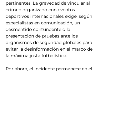
pertinentes. La gravedad de vincular al 
crimen organizado con eventos 
deportivos internacionales exige, según 
especialistas en comunicación, un 
desmentido contundente o la 
presentación de pruebas ante los 
organismos de seguridad globales para 
evitar la desinformación en el marco de 
la máxima justa futbolística.
Por ahora, el incidente permanece en el 
terreno de las especulaciones 
infundadas, mientras la FIFA y los 
organismos de seguridad mantienen el 
enfoque en la integridad del torneo.
Mundial 2026
Selección Mexicana
FIFA
Ecuador
Noticias