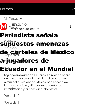
Entrada
All Posts
MERCURIO
All Posts
2 jul
2 min de lectura
Periodista señala
Noticias
Política
supuestas amenazas
Opinión
de cárteles de México
Deportes
a jugadores de
Entretenimiento
Ecuador en el Mundial
Policiaca
Agricultura
Las declaraciones de Eduardo Feinmann sobre 
una presunta coacción al plantel ecuatoriano 
México
antes del duelo contra México han encendido 
las redes sociales, alimentando teorías de 
Mundo
conspiración y crispación diplomática
Portada 2
Portada 1