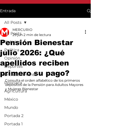
Entrada
All Posts
MERCURIO
All Posts
29 jun
2 min de lectura
Pensión Bienestar
Noticias
Política
julio 2026: ¿Qué
Opinión
apellidos reciben
Deportes
primero su pago?
Entretenimiento
Consulta el orden alfabético de los primeros 
Policiaca
depósitos de la Pensión para Adultos Mayores 
y Mujeres Bienestar
Agricultura
México
Mundo
Portada 2
Portada 1