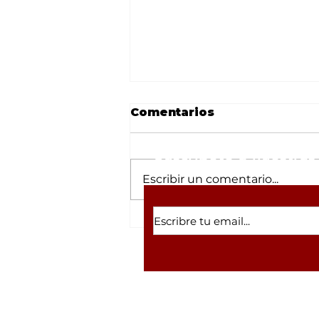
Comentarios
Suscríbete a nuestras 
Escribir un comentario...
Gobernadora de
Sinaloa responda a
manifestación por la
planta GPO