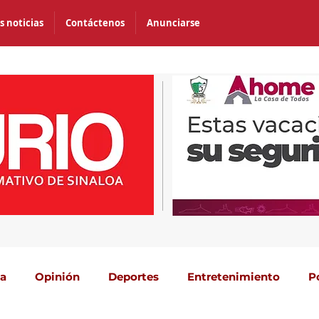
s noticias
Contáctenos
Anunciarse
ca
Opinión
Deportes
Entretenimiento
P