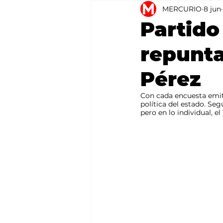
MERCURIO
8 jun
Agricultura
México
Partido
repunta
Pérez
Con cada encuesta emit
política del estado. Seg
pero en lo individual, e