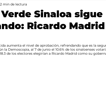
2 min de lectura
Mundo
Portada 2
Portada 1
Clima
 Verde Sinaloa sigue
ndo: Ricardo Madrid
ida aumenta el nivel de aprobación, refrendando que es la segu
ún la Demoscopia, al 7 de junio el 10.6% de los sinaloenses votarí
l 18.3 de los electores elegirían a Ricardo Madrid como su gobern