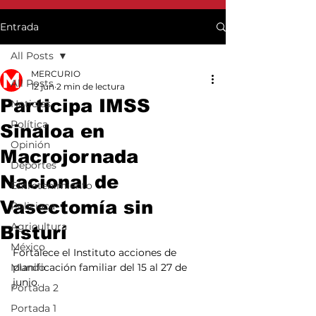
Entrada
All Posts
MERCURIO
All Posts
12 jun
2 min de lectura
Participa IMSS
Noticias
Política
Sinaloa en
Opinión
Macrojornada
Deportes
Nacional de
Entretenimiento
Vasectomía sin
Policiaca
Agricultura
Bisturí
México
Fortalece el Instituto acciones de 
Mundo
planificación familiar del 15 al 27 de 
junio.
Portada 2
Portada 1