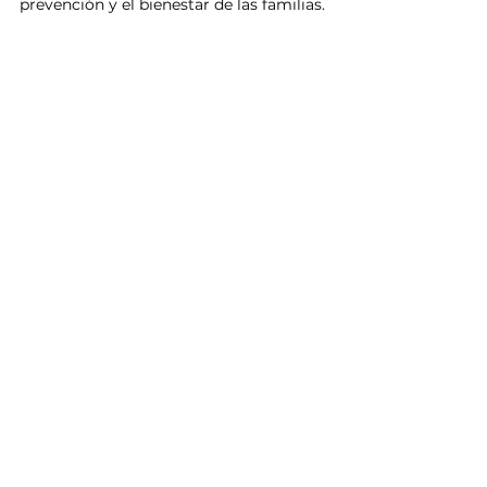
prevención y el bienestar de las familias.
Culiacán
Secretaría de Salud
Noticias
Ver todo
Entradas relacionadas