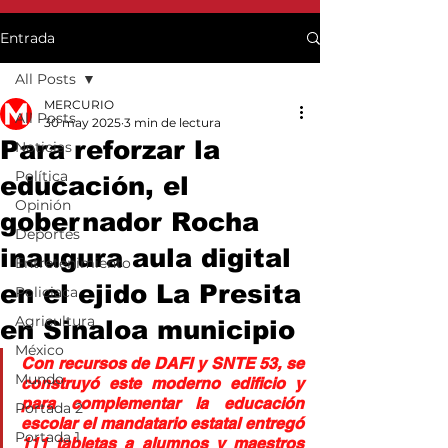
Entrada
All Posts
MERCURIO
All Posts
30 may 2025
3 min de lectura
Para reforzar la
Noticias
Política
educación, el
Opinión
gobernador Rocha
Deportes
inaugura aula digital
Entretenimiento
en el ejido La Presita
Policiaca
Agricultura
en Sinaloa municipio
México
Con recursos de DAFI y SNTE 53, se 
Mundo
construyó este moderno edificio y 
para complementar la educación 
Portada 2
escolar el mandatario estatal entregó 
Portada 1
111 tabletas a alumnos y maestros 