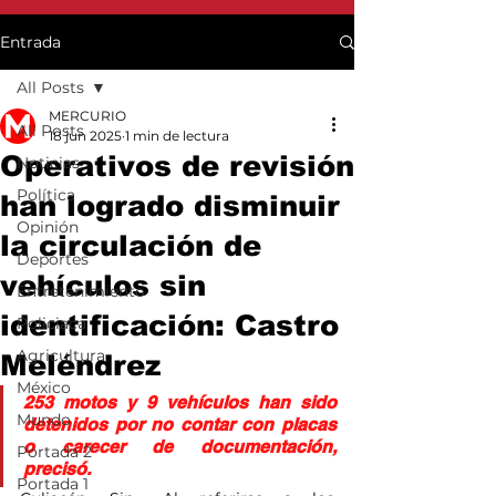
Entrada
All Posts
MERCURIO
All Posts
18 jun 2025
1 min de lectura
Operativos de revisión
Noticias
Política
han logrado disminuir
Opinión
la circulación de
Deportes
vehículos sin
Entretenimiento
identificación: Castro
Policiaca
Agricultura
Meléndrez
México
253 motos y 9 vehículos han sido 
Mundo
detenidos por no contar con placas 
o carecer de documentación, 
Portada 2
precisó.
Portada 1