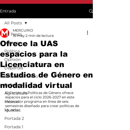
Entrada
All Posts
MERCURIO
All Posts
16 may
2 min de lectura
Ofrece la UAS
Noticias
Política
espacios para la
Opinión
Licenciatura en
Deportes
Estudios de Género en
Entretenimiento
modalidad virtual
Policiaca
Agricultura
El Centro de Políticas de Género ofrece 
espacios para el ciclo 2026-2027 en este 
México
innovador programa en línea de seis 
semestres diseñado para crear políticas de 
Mundo
igualdad.
Portada 2
Portada 1