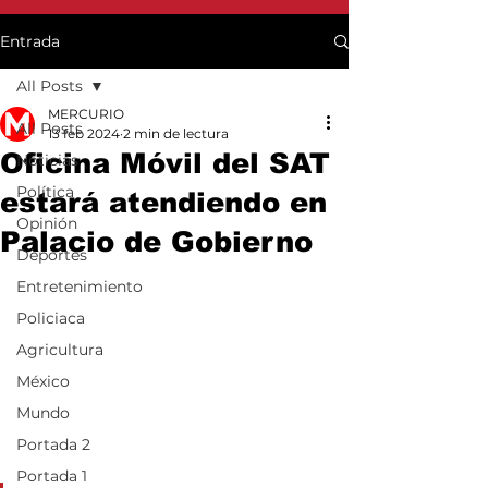
Entrada
All Posts
MERCURIO
All Posts
13 feb 2024
2 min de lectura
Oficina Móvil del SAT
Noticias
Política
estará atendiendo en
Opinión
Palacio de Gobierno
Deportes
Entretenimiento
Policiaca
Agricultura
México
Mundo
Portada 2
Portada 1