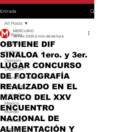
Entrada
All Posts
MERCURIO
All Posts
26 nov 2025
2 min de lectura
OBTIENE DIF
Noticias
Política
SINALOA 1ero. y 3er.
Opinión
LUGAR CONCURSO
Deportes
DE FOTOGRAFÍA
Entretenimiento
REALIZADO EN EL
Policiaca
Agricultura
MARCO DEL XXV
México
ENCUENTRO
Mundo
NACIONAL DE
Portada 2
ALIMENTACIÓN Y
Portada 1