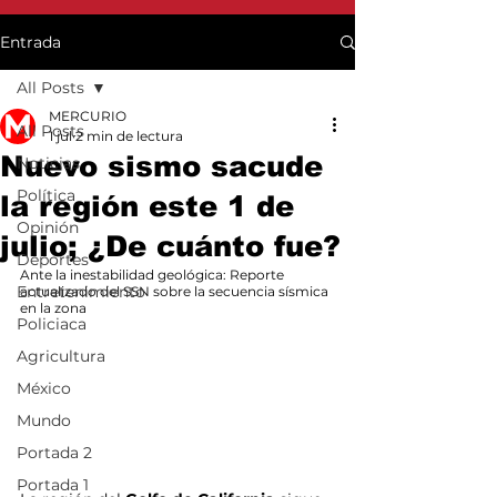
Entrada
All Posts
MERCURIO
All Posts
1 jul
2 min de lectura
Nuevo sismo sacude
Noticias
Política
la región este 1 de
Opinión
julio; ¿De cuánto fue?
Deportes
Ante la inestabilidad geológica: Reporte 
Entretenimiento
actualizado del SSN sobre la secuencia sísmica 
en la zona
Policiaca
Agricultura
México
Mundo
Portada 2
Portada 1