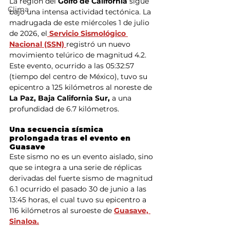
La región del 
Golfo de California
 sigue 
Clima
bajo una intensa actividad tectónica. La 
madrugada de este miércoles 1 de julio 
de 2026, el
 Servicio Sismológico 
Nacional (SSN) 
registró un nuevo 
movimiento telúrico de magnitud 4.2. 
Este evento, ocurrido a las 05:32:57 
(tiempo del centro de México), tuvo su 
epicentro a 125 kilómetros al noreste de
La Paz, Baja California Sur,
 a una 
profundidad de 6.7 kilómetros.
Una secuencia sísmica 
prolongada tras el evento en 
Guasave
Este sismo no es un evento aislado, sino 
que se integra a una serie de réplicas 
derivadas del fuerte sismo de magnitud 
6.1 ocurrido el pasado 30 de junio a las 
13:45 horas, el cual tuvo su epicentro a 
116 kilómetros al suroeste de 
Guasave, 
Sinaloa.