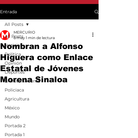
Entrada
All Posts
MERCURIO
All Posts
6 may
1 min de lectura
Nombran a Alfonso
Noticias
Política
Higuera como Enlace
Opinión
Estatal de Jóvenes
Deportes
Morena Sinaloa
Entretenimiento
Policiaca
Agricultura
México
Mundo
Portada 2
Portada 1