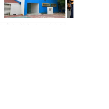
UAS
Universidad Autónoma de Sinaloa
Culiacán
Deportes
Box
Selección Olímpica
Los Ángeles 2028
Noticias
Deportes
Ver todo
Entradas relacionadas