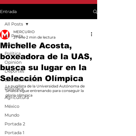
Entrada
All Posts
MERCURIO
All Posts
27 ene
2 min de lectura
Michelle Acosta,
Noticias
Política
boxeadora de la UAS,
Opinión
busca su lugar en la
Deportes
Selección Olímpica
Entretenimiento
La pugilista de la Universidad Autónoma de 
Policiaca
Sinaloa sigue entrenando para conseguir la 
gloria olímpica
Agricultura
México
Mundo
Portada 2
Portada 1