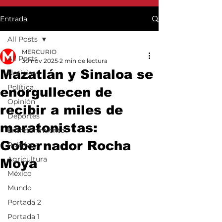
Entrada
All Posts
MERCURIO
All Posts
30 nov 2025
2 min de lectura
Mazatlán y Sinaloa se
Noticias
Política
enorgullecen de
Opinión
recibir a miles de
Deportes
maratonistas:
Entretenimiento
Gobernador Rocha
Policiaca
Agricultura
Moya
México
Mundo
Portada 2
Portada 1