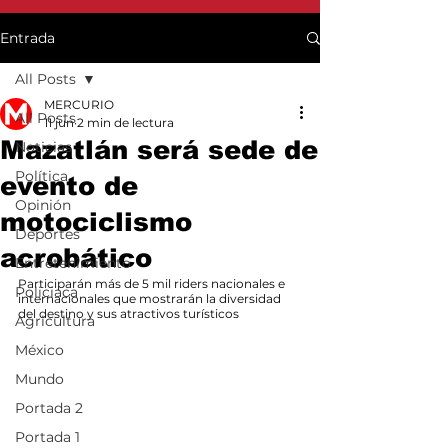
Entrada
All Posts
MERCURIO
All Posts
11 jun
2 min de lectura
Mazatlán será sede de
Noticias
Política
evento de
Opinión
motociclismo
Deportes
acrobático
Entretenimiento
Participarán más de 5 mil riders nacionales e 
Policiaca
internacionales que mostrarán la diversidad 
del destino y sus atractivos turísticos
Agricultura
México
Mundo
Portada 2
Portada 1