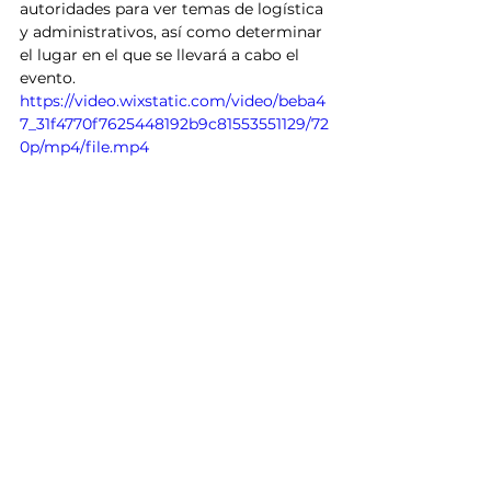
autoridades para ver temas de logística 
y administrativos, así como determinar 
el lugar en el que se llevará a cabo el 
evento.
https://video.wixstatic.com/video/beba4
7_31f4770f7625448192b9c81553551129/72
0p/mp4/file.mp4
Sinaloa
Deportes
Mazatlán
Turismo
Deportes
Noticias