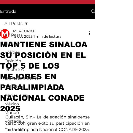
Entrada
All Posts
MERCURIO
All Posts
15 oct 2025
1 min de lectura
MANTIENE SINALOA
Noticias
Política
SU POSICIÓN EN EL
Opinión
TOP 5 DE LOS
Deportes
MEJORES EN
Entretenimiento
PARALIMPIADA
Policiaca
Agricultura
NACIONAL CONADE
México
2025
Mundo
Culiacán, Sin.- La delegación sinaloense 
Portada 2
cerró con gran éxito su participación en 
la Paralimpiada Nacional CONADE 2025, 
Portada 1