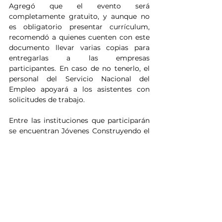
Agregó que el evento será 
completamente gratuito, y aunque no 
es obligatorio presentar currículum, 
recomendó a quienes cuenten con este 
documento llevar varias copias para 
entregarlas a las empresas 
participantes. En caso de no tenerlo, el 
personal del Servicio Nacional del 
Empleo apoyará a los asistentes con 
solicitudes de trabajo.
Entre las instituciones que participarán 
se encuentran Jóvenes Construyendo el 
Futuro, Centro de Conciliación Laboral, 
Centro Regional de Justicia para las 
Mujeres, evaluaciones VALPAR, CECATI 
43 y Financiera para el Bienestar, 
además de módulos de orientación y 
apoyo para quienes acudan en busca de 
una oportunidad laboral.
Noticias