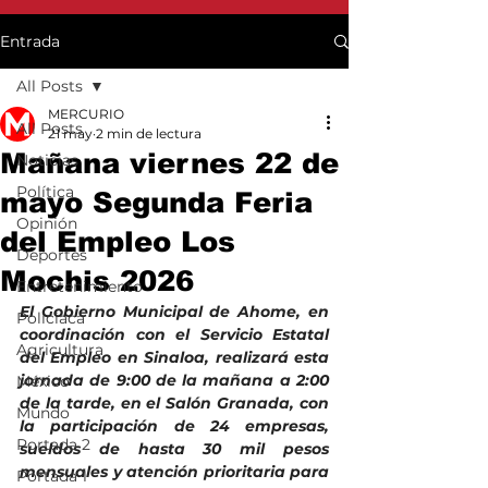
Entrada
All Posts
MERCURIO
All Posts
21 may
2 min de lectura
Mañana viernes 22 de
Noticias
Política
mayo Segunda Feria
Opinión
del Empleo Los
Deportes
Mochis 2026
Entretenimiento
El Gobierno Municipal de Ahome, en 
Policiaca
coordinación con el Servicio Estatal 
Agricultura
del Empleo en Sinaloa, realizará esta 
jornada de 9:00 de la mañana a 2:00 
México
de la tarde, en el Salón Granada, con 
Mundo
la participación de 24 empresas, 
Portada 2
sueldos de hasta 30 mil pesos 
mensuales y atención prioritaria para 
Portada 1