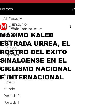
Entrada
All Posts
MERCURIO
All Posts
29 abr
2 min de lectura
MÁXIMO KALEB
Noticias
Política
ESTRADA URREA, EL
Opinión
ROSTRO DEL ÉXITO
Deportes
SINALOENSE EN EL
Entretenimiento
CICLISMO NACIONAL
Policiaca
Agricultura
E INTERNACIONAL
México
Mundo
Portada 2
Portada 1