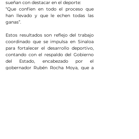
sueñan con destacar en el deporte:
“Que confíen en todo el proceso que 
han llevado y que le echen todas las 
ganas”.
Estos resultados son reflejo del trabajo 
coordinado que se impulsa en Sinaloa 
para fortalecer el desarrollo deportivo, 
contando con el respaldo del Gobierno 
del Estado, encabezado por el 
gobernador Rubén Rocha Moya, que a 
través del Instituto Sinaloense de 
Cultura Física y el Deporte continúa 
generando oportunidades para que más 
jóvenes alcancen el alto rendimiento y 
representen con orgullo a su estado y a 
México.
Noticias