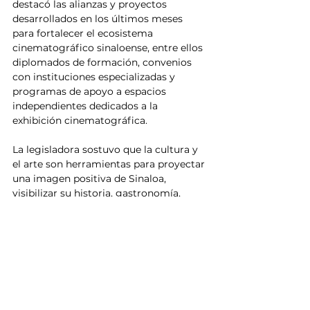
destacó las alianzas y proyectos 
desarrollados en los últimos meses 
para fortalecer el ecosistema 
cinematográfico sinaloense, entre ellos 
diplomados de formación, convenios 
con instituciones especializadas y 
programas de apoyo a espacios 
independientes dedicados a la 
exhibición cinematográfica.
La legisladora sostuvo que la cultura y 
el arte son herramientas para proyectar 
una imagen positiva de Sinaloa, 
visibilizar su historia, gastronomía, 
tradiciones, talento y capacidad 
creativa, además de contribuir a la 
reconstrucción del tejido social 
mediante el fortalecimiento de la 
identidad cultural.
Sinaloa
Congreso del Estado
Noticias
Entretenimiento