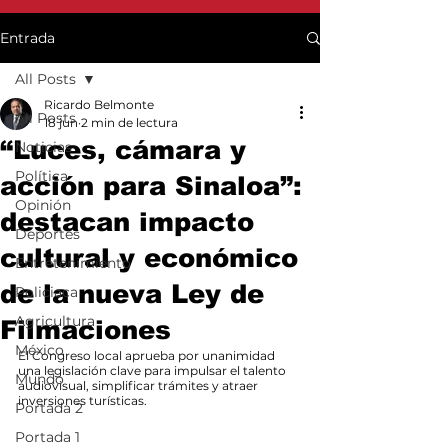
Entrada
All Posts
Ricardo Belmonte
All Posts
18 jun
2 min de lectura
“Luces, cámara y
Noticias
Política
acción para Sinaloa”:
Opinión
destacan impacto
Deportes
cultural y económico
Entretenimiento
de la nueva Ley de
Policiaca
Agricultura
Filmaciones
México
El Congreso local aprueba por unanimidad 
una legislación clave para impulsar el talento 
Mundo
audiovisual, simplificar trámites y atraer 
inversiones turísticas.
Portada 2
Portada 1