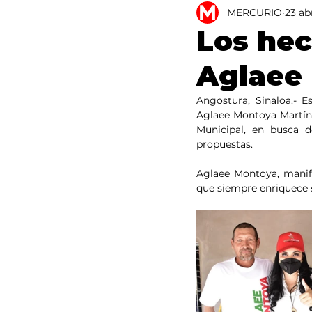
MERCURIO
23 ab
Agricultura
México
Los hec
Aglaee
Angostura, Sinaloa.- Es
Aglaee Montoya Martíne
Municipal, en busca d
propuestas.
Aglaee Montoya, manife
que siempre enriquece s