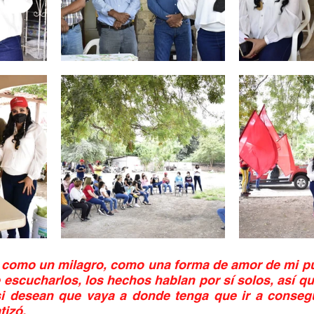
 como un milagro, como una forma de amor de mi pu
escucharlos, los hechos hablan por sí solos, así que
si desean que vaya a donde tenga que ir a consegu
tizó.