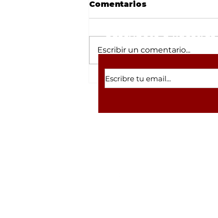
Comentarios
Suscríbete a nuestras 
Escribir un comentario...
“Vamos a honrar los
principios y valores del
movimiento de
transformación”:
Imelda Castro
Volver a inicio