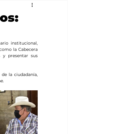
os:
rio institucional, 
 como la Cabecera 
 y presentar sus 
de la ciudadanía, 
e.