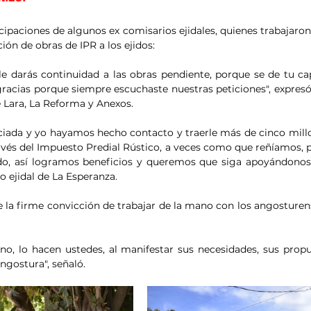
icipaciones de algunos ex comisarios ejidales, quienes trabajaron
ción de obras de IPR a los ejidos:
 le darás continuidad a las obras pendiente, porque se de tu cap
gracias porque siempre escuchaste nuestras peticiones", expresó 
 Lara, La Reforma y Anexos.
ciada y yo hayamos hecho contacto y traerle más de cinco millo
avés del Impuesto Predial Rústico, a veces como que reñíamos, p
, así logramos beneficios y queremos que siga apoyándonos
 ejidal de La Esperanza.
 la firme convicción de trabajar de la mano con los angosturens
o, lo hacen ustedes, al manifestar sus necesidades, sus propues
ngostura", señaló.