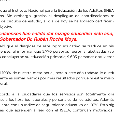
ue el Instituto Nacional para la Educación de los Adultos (INEA
os. Sin embargo, gracias al despliegue de coordinaciones mun
de círculos de estudio, al día de hoy se ha logrado certificar a
bjetivo.
naloenses han salido del rezago educativo este año, 
Gobernador Dr. Rubén Rocha Moya.
ñaló que el desglose de este logro educativo se traduce en hist
oenses, al informar que 2,770 personas fueron alfabetizadas (apr
as concluyeron su educación primaria; 9,603 personas obtuvieron 
l 100% de nuestra meta anual, pero a este año todavía le queda
elante es sumar; vamos por más resultados porque nuestra misió
eral.
ecordó a la ciudadanía que los servicios son totalmente gratu
e a los horarios laborales y personales de los adultos. Además
 cuenta con un índice de seguimiento educativo del 93%. Esto sig
as que aprenden a leer con el ISEJA, continúan motivados 