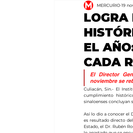
MERCURIO
19 no
Agricultura
México
LOGRA 
HISTÓR
EL AÑO
CADA R
El Director Ge
noviembre se reb
Culiacán, Sin.- El Ins
cumplimiento históri
sinaloenses concluyan su
Así lo dio a conocer el
es resultado directo de
Estado, el Dr. Rubén Roc
lo apartado que se encu