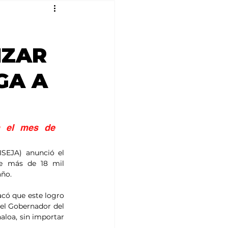
IZAR
GA A
 el mes de 
ISEJA) anunció el 
e más de 18 mil 
año.
acó que este logro 
del Gobernador del 
aloa, sin importar 