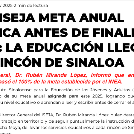
v 2025
2 min de lectura
Mundo
Portada 2
Portada 1
Clima
ISEJA META ANUAL
ICA ANTES DE FINAL
: LA EDUCACIÓN LLE
INCÓN DE SINALOA
neral, Dr. Rubén Miranda López, informó que en
asó el 100% de la meta establecida por el INEA.
tituto Sinaloense para la Educación de los Jóvenes y Adultos (
co de su meta anual asignada para este 2025, logrando qu
 nivel educativo o aprendan a leer y escribir antes de cerrar el 
 Director General del ISEJA, Dr. Rubén Miranda López, quien dest
l trabajo en territorio y de seguir puntualmente la instrucción 
ha Moya, de llevar los servicios educativos a cada rincón de Sin
entre.