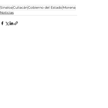
Sinaloa
Culiacán
Gobierno del Estado
Morena
Noticias
Ver todo
Entradas relacionadas