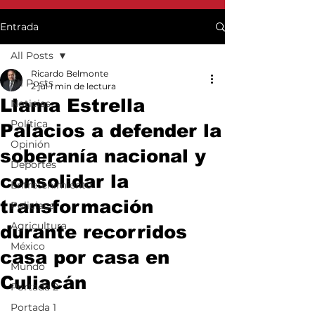
Entrada
All Posts
Ricardo Belmonte
All Posts
2 jul
1 min de lectura
Llama Estrella
Noticias
Política
Palacios a defender la
Opinión
soberanía nacional y
Deportes
consolidar la
Entretenimiento
transformación
Policiaca
Agricultura
durante recorridos
México
casa por casa en
Mundo
Culiacán
Portada 2
Portada 1