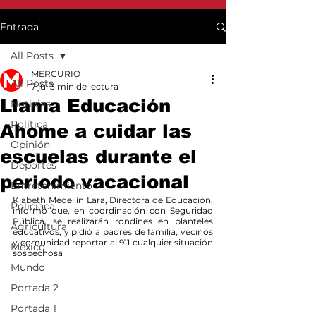
Entrada
All Posts
MERCURIO
All Posts
7 jul
3 min de lectura
Llama Educación
Noticias
Política
Ahome a cuidar las
Opinión
escuelas durante el
Deportes
periodo vacacional
Entretenimiento
Kiabeth Medellín Lara, Directora de Educación, 
Policiaca
informó que, en coordinación con Seguridad 
Pública, se realizarán rondines en planteles 
Agricultura
educativos, y pidió a padres de familia, vecinos 
y comunidad reportar al 911 cualquier situación 
México
sospechosa
Mundo
Portada 2
Portada 1