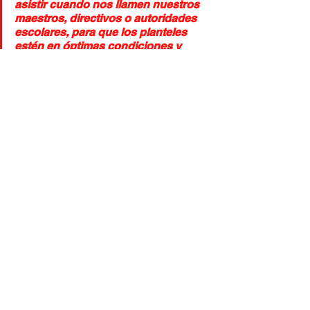
asistir cuando nos llamen nuestros 
maestros, directivos o autoridades 
escolares, para que los planteles 
estén en óptimas condiciones y 
seguros para que nuestras niñas y 
niños puedan arrancar el próximo 
ciclo escolar”, puntualizó.
Ahome
Los Mochis
Secretaría de Seguridad Pública
Secretaría de Educación Pública
Noticias