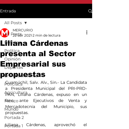
Entrada
All Posts
MERCURIO
All Posts
22 abr 2021
2 min de lectura
Liliana Cárdenas
Noticias
Política
presenta al Sector
Opinión
Empresarial sus
Deportes
propuestas
Entretenimiento
Guamúchil, Salv. Alv., Sin.- La Candidata 
Policiaca
a Presidenta Municipal del PRI-PRD-
Agricultura
PAN, Liliana Cárdenas, expuso en un 
foro, ante Ejecutivos de Venta y 
México
Mercadotecnia del Municipio, sus 
Mundo
propuestas.
Portada 2
Liliana Cárdenas, aprovechó el 
Portada 1