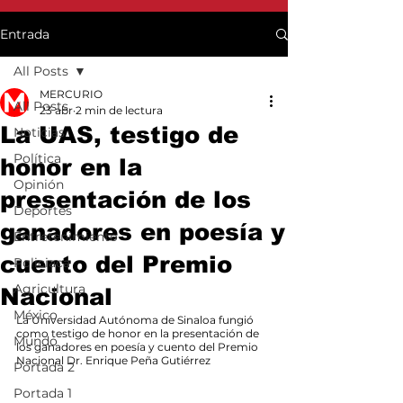
Entrada
All Posts
MERCURIO
All Posts
23 abr
2 min de lectura
La UAS, testigo de
Noticias
Política
honor en la
Opinión
presentación de los
Deportes
ganadores en poesía y
Entretenimiento
cuento del Premio
Policiaca
Agricultura
Nacional
México
La Universidad Autónoma de Sinaloa fungió 
como testigo de honor en la presentación de 
Mundo
los ganadores en poesía y cuento del Premio 
Nacional Dr. Enrique Peña Gutiérrez
Portada 2
Portada 1