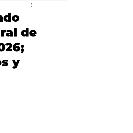
ndo
ral de
026;
s y