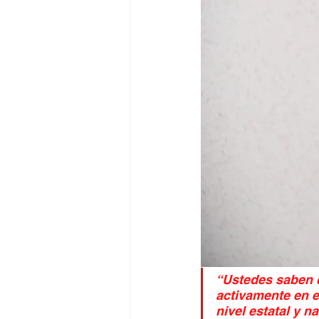
“Ustedes saben q
activamente en es
nivel estatal y n