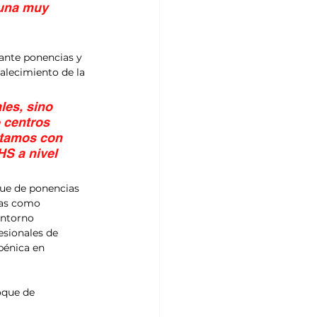
una muy 
ante ponencias y 
alecimiento de la 
les, sino 
 centros 
ntamos con 
S a nivel 
que de ponencias 
mas como 
entorno 
esionales de 
pénica en 
oque de 