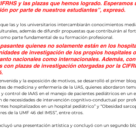
CIFRHS y las plazas que hemos logrado. Esperamos 
ión por parte de nuestros estudiantes”, expresó.
 que las y los universitarios intercambiarán conocimientos medi
ulturales, además de difundir propuestas que contribuirán al fort
 como parte fundamental de su formación profesional.
 pasantes quienes no solamente están en los hospita
nidades de investigación de los propios hospitales o
tanto nacionales como internacionales. Además, co
 con plazas de investigación otorgadas por la CIFRH
ó.
envenida y la exposición de motivos, se desarrolló el primer blo
ntes de medicina y enfermería de la UAS, quienes abordaron te
y control de IAAS en el manejo de pacientes pediátricos en un 
ón de necesidades de intervención cognitivo-conductual por prof
tes hospitalizados en un hospital pediátrico” y “Obesidad sarco
es de la UMF 46 del IMSS”, entre otros.
ncluyó una presentación artística y concluyó con un segundo bl