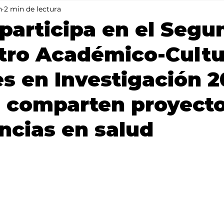
n
2 min de lectura
Mundo
Portada 2
Portada 1
Clima
participa en el Segu
tro Académico-Cultu
s en Investigación 2
 comparten proyecto
ncias en salud