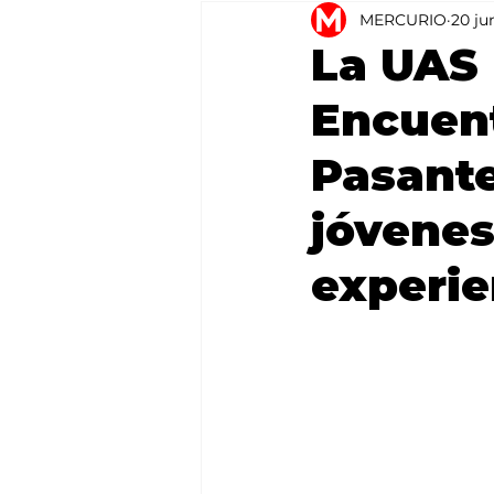
MERCURIO
20 ju
Agricultura
México
La UAS 
Encuen
Pasante
jóvenes
experie