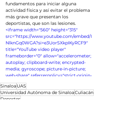
fundamentos para iniciar alguna 
actividad física y así evitar el problema 
más grave que presentan los 
deportistas, que son las lesiones.
<iframe width="560" height="315" 
src="https://www.youtube.com/embed/I
NlknGq0WGA?si=e3UorSXkpIKyRCF9" 
title="YouTube video player" 
frameborder="0" allow="accelerometer; 
autoplay; clipboard-write; encrypted-
media; gyroscope; picture-in-picture; 
web-share" referrerpolicy="strict-origin-
when-cross-origin" allowfullscreen>
Sinaloa
UAS
</iframe>
Universidad Autónoma de Sinaloa
Culiacán
Deportes