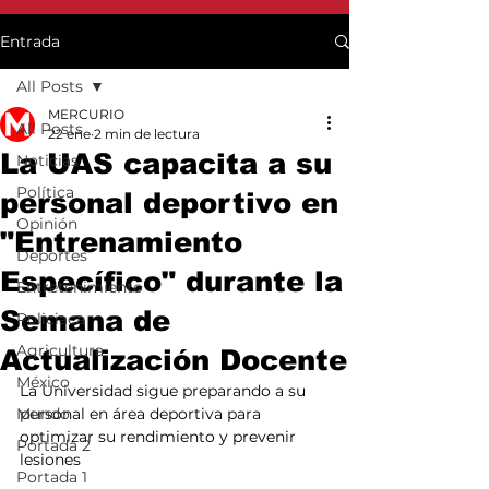
Entrada
All Posts
MERCURIO
All Posts
22 ene
2 min de lectura
La UAS capacita a su
Noticias
Política
personal deportivo en
Opinión
"Entrenamiento
Deportes
Específico" durante la
Entretenimiento
Semana de
Policiaca
Agricultura
Actualización Docente
México
La Universidad sigue preparando a su 
Mundo
personal en área deportiva para 
optimizar su rendimiento y prevenir 
Portada 2
lesiones
Portada 1