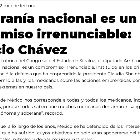
2 min de lectura
Mundo
Portada 2
Portada 1
Clima
ranía nacional es un
iso irrenunciable:
io Chávez
lta tribuna del Congreso del Estado de Sinaloa, el diputado Ambr
a nacional es un compromiso irrenunciable, instituido en los pri
noció la defensa que ha emprendido la presidenta Claudia Shein
rmó a las y los mexicanos sobre las acciones emprendidas por
externas en nuestro país.
 de México nos corresponde a todas y todos los mexicanos, in
cos, porque todos saben que muchos mexicanos derramaron sang
utónoma y soberana”, recordó.
, a lo largo de los años, México se ha defendido de los interese
s que ha sufrido, cuyos objetivos no solo eran apoderarse del te
ales, petróleo y demás recursos naturales.