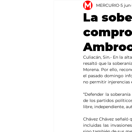
MERCURIO
5 jun
Agricultura
México
La sobe
comprom
Ambroc
Culiacán, Sin.- En la a
resaltó que la soberaní
Morena. Por ello, reco
el pasado domingo info
no permitir injerencias 
“Defender la soberanía
de los partidos políti
libre, independiente, a
Chávez Chávez señaló que
incluidas las invasione
sino también de sus met