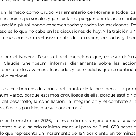
 un llamado como Grupo Parlamentario de Morena a todos los p
s intereses personales y particulares, pongan por delante el inter
n nación plural donde cabemos todas y todos los mexicanos. Pe
 eso es lo que no cabe en las discusiones de hoy. Y la traición a M
 temas que son exclusivamente de la nación, de todas y todos
a por el Noveno Distrito Local mencionó que, en esta defensa
ta Claudia Sheinbaum informa diariamente sobre las accio
así como de los avances alcanzados y las medidas que se contin
rollo nacional.
s sí celebramos dos años del triunfo de la presidenta, la prim
um Pardo, porque estamos orgullosos de ella, porque está dirig
del desarrollo, la conciliación, la integración y el combate a l
 años los partidos que ya conocemos”.
mer trimestre de 2026, la inversión extranjera directa alcan
entras que el salario mínimo mensual pasó de 2 mil 650 pesos e
lo que representa un incremento de 154 por ciento en términos 