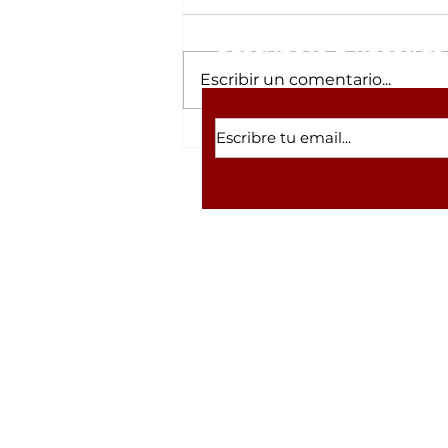
Suscríbete a nuestras 
Escribir un comentario...
César Gastélum y la
lista de 'influencers'
asesinados en Sinaloa
por supuestos vínculos
con el narco
Volver a inicio