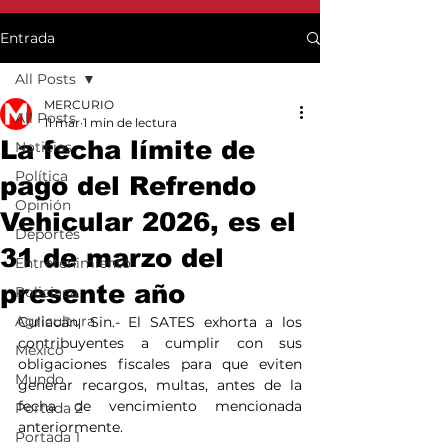
Entrada
All Posts
MERCURIO
All Posts
11 mar
1 min de lectura
La fecha límite de
Noticias
Política
pago del Refrendo
Opinión
Vehicular 2026, es el
Deportes
31 de marzo del
Entretenimiento
presente año
Policiaca
Agricultura
Culiacán, Sin.- El SATES exhorta a los 
contribuyentes a cumplir con sus 
México
obligaciones fiscales para que eviten 
Mundo
generar recargos, multas, antes de la 
fecha de vencimiento mencionada 
Portada 2
anteriormente.
Portada 1