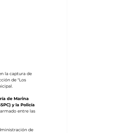
en la captura de 
cción de "Los 
icipal.
aría de Marina 
PC) y la Policía 
 armado entre las 
dministración de 