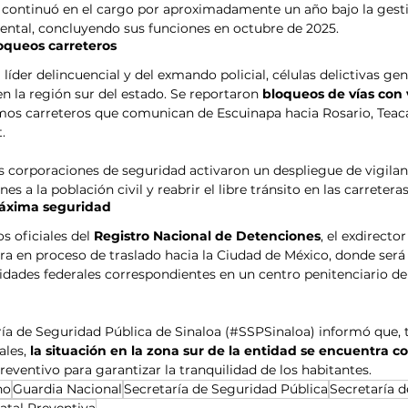
 continuó en el cargo por aproximadamente un año bajo la gesti
mental, concluyendo sus funciones en octubre de 2025.
oqueos carreteros
 líder delincuencial y del exmando policial, células delictivas ge
n la región sur del estado. Se reportaron 
bloqueos de vías con 
amos carreteros que comunican de Escuinapa hacia Rosario, Teaca
.
as corporaciones de seguridad activaron un despliegue de vigilan
nes a la población civil y reabrir el libre tránsito en las carretera
máxima seguridad
 oficiales del 
Registro Nacional de Detenciones
, el exdirector
tra en proceso de traslado hacia la Ciudad de México, donde será
ridades federales correspondientes en un centro penitenciario d
aría de Seguridad Pública de Sinaloa (#SSPSinaloa) informó que, t
les, 
la situación en la zona sur de la entidad se encuentra c
reventivo para garantizar la tranquilidad de los habitantes.
no
Guardia Nacional
Secretaría de Seguridad Pública
Secretaría 