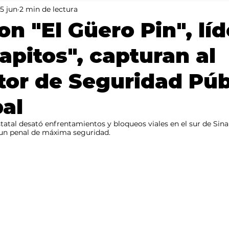
5 jun
2 min de lectura
Mundo
Portada 2
Portada 1
Clima
on "El Güero Pin", líd
apitos", capturan al
tor de Seguridad Púb
al
statal desató enfrentamientos y bloqueos viales en el sur de Sin
a un penal de máxima seguridad.