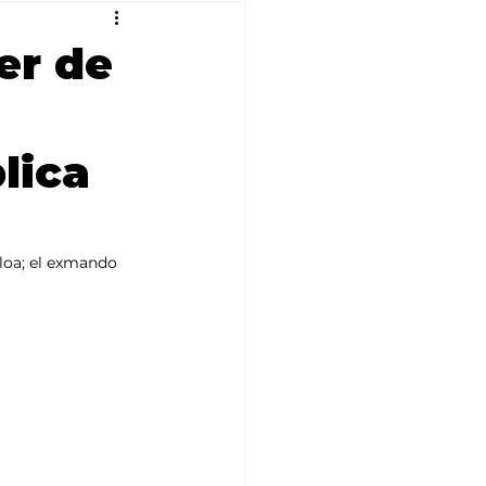
er de
lica
aloa; el exmando 