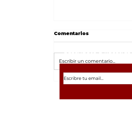
Comentarios
Suscríbete a nuestras 
Escribir un comentario...
Joven motociclista
resulta lesionado tras
sufrir un accidente en
la carretera México 15