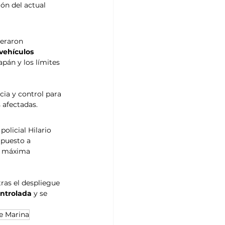
ón del actual 
neraron 
vehículos 
pán y los límites 
cia y control para 
s afectadas.
 policial Hilario 
 puesto a 
e máxima 
ras el despliegue 
ontrolada
 y se 
de Marina